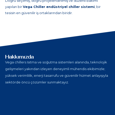
Doğru seçilmiş, doğru projelendirilmiş ve düzenli bakımı
yapılan bir
Vega Chiller
endüstriyel chiller sistemi
, bir
tesisin en güvenilir iş ortaklarından biridir.
Hakkımızda
Vega chillers Isıtma ve soğutma sistemleri alanında, teknolojik
gelişmeleri yakından izleyen deneyimli mühendis ekibimizle;
yüksek verimlilik, enerji tasarrufu ve güvenilir hizmet anlayışıyla
sektörde öncü çözümler sunmaktayız.